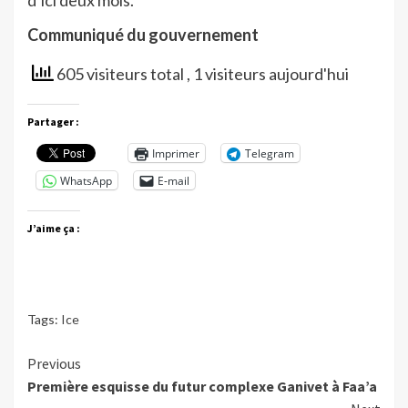
d’ici deux mois.
Communiqué du gouvernement
605 visiteurs total
, 1 visiteurs aujourd'hui
Partager :
Imprimer
Telegram
WhatsApp
E-mail
J’aime ça :
Tags:
Ice
Continue
Previous
Première esquisse du futur complexe Ganivet à Faa’a
Reading