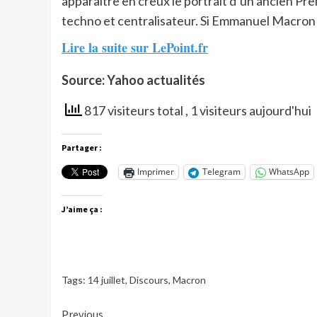
apparaître en creux le portrait d’un ancien Prem
techno et centralisateur. Si Emmanuel Macron a s
Lire la suite sur LePoint.fr
Source: Yahoo actualités
817 visiteurs total
, 1 visiteurs aujourd'hui
Partager :
Imprimer
Telegram
WhatsApp
J’aime ça :
Tags:
14 juillet
,
Discours
,
Macron
Continue
Previous