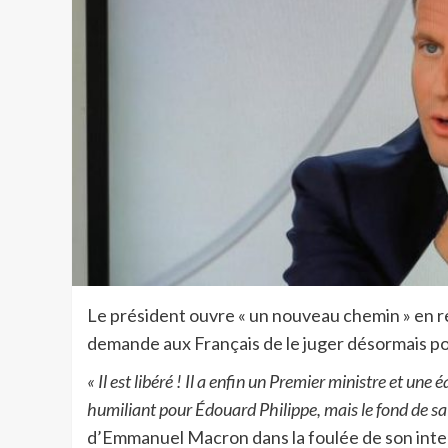
Le président ouvre « un nouveau chemin » en re
demande aux Français de le juger désormais p
« Il est libéré ! Il a enfin un Premier ministre et une éq
humiliant pour Édouard Philippe, mais le fond de sa p
d’Emmanuel Macron dans la foulée de son inter