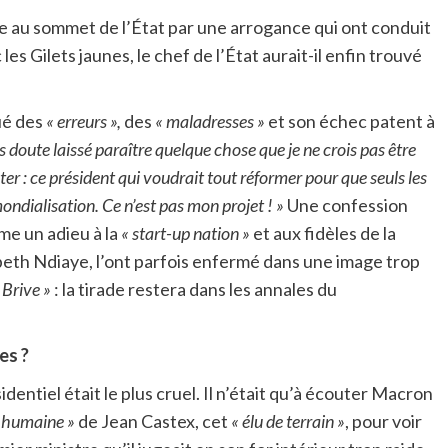
 au sommet de l’État par une arrogance qui ont conduit
les Gilets jaunes, le chef de l’État aurait-il enfin trouvé
ué des
« erreurs »,
des
« maladresses »
et son échec patent à
ns doute laissé paraître quelque chose que je ne crois pas être
er : ce président qui voudrait tout réformer pour que seuls les
ondialisation. Ce n’est pas mon projet ! »
Une confession
me un adieu à la
« start-up nation »
et aux fidèles de la
beth Ndiaye, l’ont parfois enfermé dans une image trop
à Brive »
: la tirade restera dans les annales du
es ?
entiel était le plus cruel. Il n’était qu’à écouter Macron
e humaine »
de Jean Castex, cet
« élu de terrain »
, pour voir