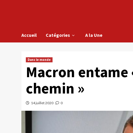
Accueil
Catégories
A la Une
Dans le monde
Macron entame 
chemin »
14 juillet 2020
0