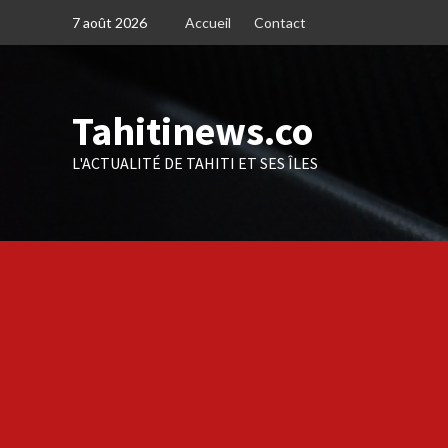
Skip
7 août 2026
Accueil
Contact
to
content
Tahitinews.co
L'ACTUALITÉ DE TAHITI ET SES ÎLES