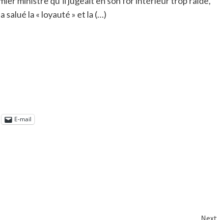
ier ministre qu’il jugeait en son for intérieur trop raide,
alué la « loyauté » et la (…)
E-mail
Next