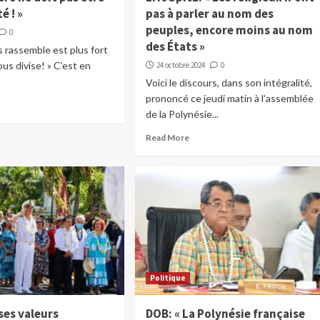
é ! »
pas à parler au nom des
peuples, encore moins au nom
0
des États »
s rassemble est plus fort
ous divise! » C’est en
24 octobre 2024
0
Voici le discours, dans son intégralité,
prononcé ce jeudi matin à l’assemblée
de la Polynésie...
Read More
Politique
 ses valeurs
DOB: « La Polynésie française