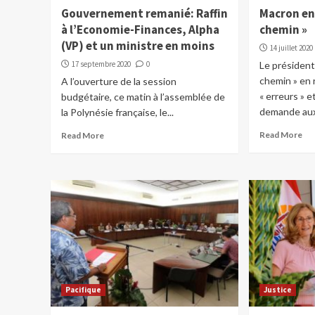
Gouvernement remanié: Raffin
Macron en
à l’Economie-Finances, Alpha
chemin »
(VP) et un ministre en moins
14 juillet 2020
17 septembre 2020
0
Le présiden
chemin » en
A l’ouverture de la session
« erreurs » e
budgétaire, ce matin à l’assemblée de
demande aux
la Polynésie française, le...
Read More
Read More
Pacifique
Justice