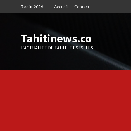
Skip
7 août 2026
Accueil
Contact
to
content
Tahitinews.co
L'ACTUALITÉ DE TAHITI ET SES ÎLES