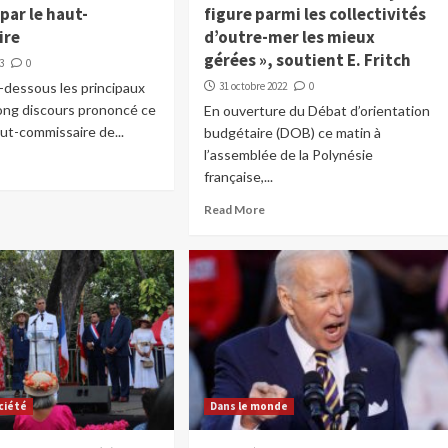
par le haut-
figure parmi les collectivités
ire
d’outre-mer les mieux
gérées », soutient E. Fritch
3
0
-dessous les principaux
31 octobre 2022
0
long discours prononcé ce
En ouverture du Débat d’orientation
aut-commissaire de...
budgétaire (DOB) ce matin à
l’assemblée de la Polynésie
française,...
Read More
ciété
Dans le monde