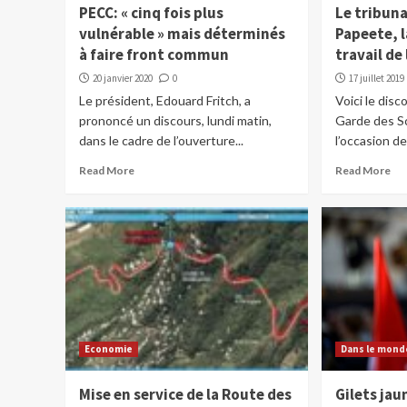
PECC: « cinq fois plus
Le tribuna
vulnérable » mais déterminés
Papeete, l
à faire front commun
travail de
20 janvier 2020
0
17 juillet 2019
Le président, Edouard Fritch, a
Voici le disc
prononcé un discours, lundi matin,
Garde des Sc
dans le cadre de l’ouverture...
l’occasion de
Read More
Read More
Economie
Dans le mond
Mise en service de la Route des
Gilets jau