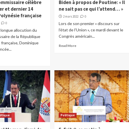
ommissaire célèbre
Biden à propos de Poutine: « Il
r et dernier 14
ne sait pas ce qui l’attend… »
 Polynésie française
2 mars 2022
0
0
Lors de son premier « discours sur
l’état de l’Union », ce mardi devant le
 longue allocution du
Congrès américain...
saire de la République
 française, Dominique
Read More
ncée...
litique
Politique