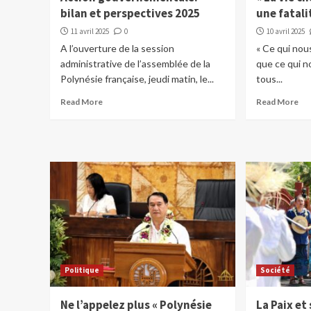
bilan et perspectives 2025
une fatalit
11 avril 2025
0
10 avril 2025
A l’ouverture de la session
« Ce qui nou
administrative de l’assemblée de la
que ce qui n
Polynésie française, jeudi matin, le...
tous...
Read More
Read More
Politique
Société
Ne l’appelez plus « Polynésie
La Paix et