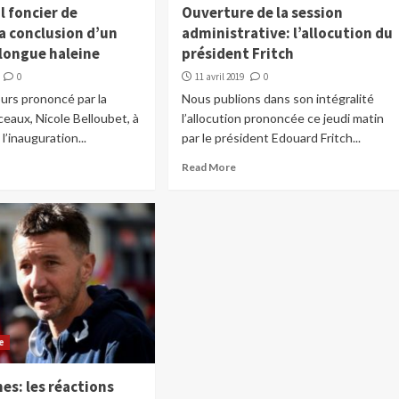
l foncier de
Ouverture de la session
a conclusion d’un
administrative: l’allocution du
 longue haleine
président Fritch
0
11 avril 2019
0
ours prononcé par la
Nous publions dans son intégralité
eaux, Nicole Belloubet, à
l’allocution prononcée ce jeudi matin
 l’inauguration...
par le président Edouard Fritch...
Read More
e
nes: les réactions