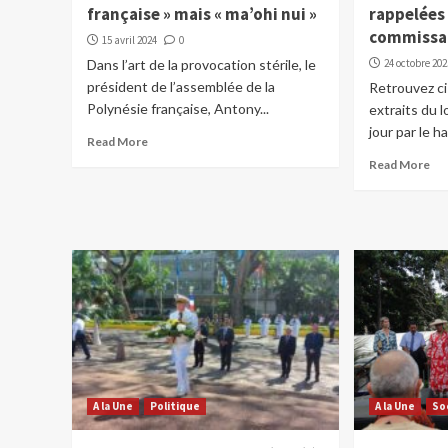
française » mais « ma’ohi nui »
rappelées 
commissa
15 avril 2024
0
Dans l’art de la provocation stérile, le
24 octobre 202
président de l’assemblée de la
Retrouvez ci
Polynésie française, Antony...
extraits du 
jour par le h
Read More
Read More
A la Une
Politique
A la Une
So