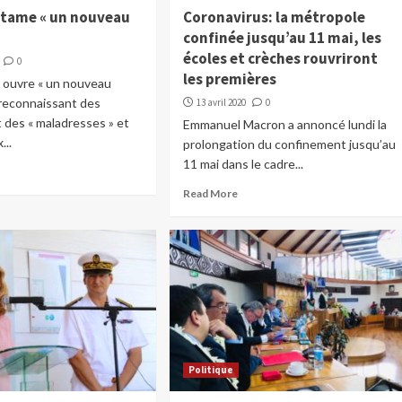
tame « un nouveau
Coronavirus: la métropole
confinée jusqu’au 11 mai, les
écoles et crèches rouvriront
0
les premières
t ouvre « un nouveau
 reconnaissant des
13 avril 2020
0
t des « maladresses » et
Emmanuel Macron a annoncé lundi la
...
prolongation du confinement jusqu’au
11 mai dans le cadre...
Read More
Politique