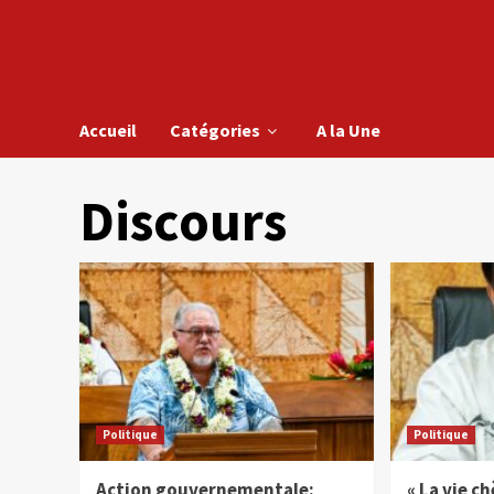
Accueil
Catégories
A la Une
Discours
Politique
Politique
Action gouvernementale:
« La vie c