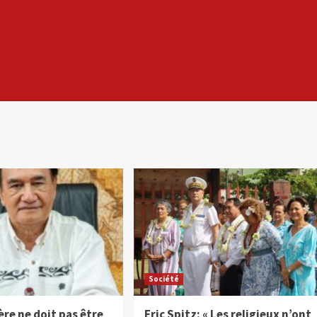
Société
hère ne doit pas être
Eric Spitz: « Les religieux n’ont