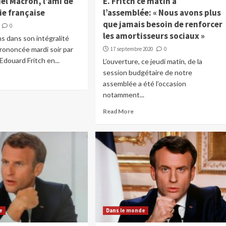
l Macron, l’ami de
E. Fritch ce matin à
ie française
l’assemblée: « Nous avons plus
que jamais besoin de renforcer
0
les amortisseurs sociaux »
s dans son intégralité
 prononcée mardi soir par
17 septembre 2020
0
Edouard Fritch en...
L’ouverture, ce jeudi matin, de la
session budgétaire de notre
assemblée a été l’occasion
notamment...
Read More
e
Dans le monde