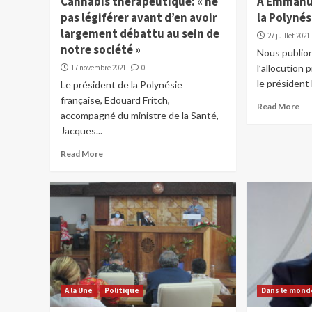
Cannabis thérapeutique: « ne
A Emmanue
pas légiférer avant d’en avoir
la Polynés
largement débattu au sein de
27 juillet 2021
notre société »
Nous publion
l’allocution
17 novembre 2021
0
le président 
Le président de la Polynésie
française, Edouard Fritch,
Read More
accompagné du ministre de la Santé,
Jacques...
Read More
A la Une
Politique
Dans le mond