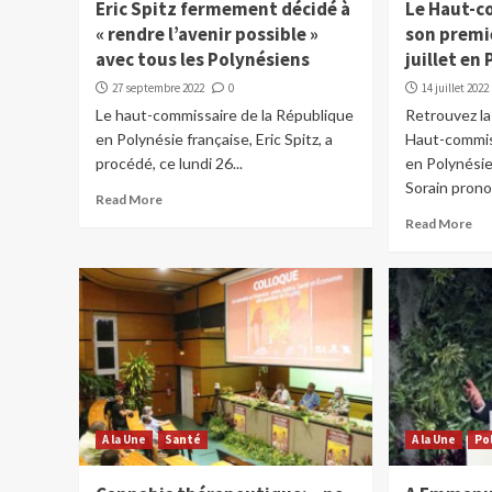
Eric Spitz fermement décidé à
Le Haut-c
« rendre l’avenir possible »
son premie
avec tous les Polynésiens
juillet en
27 septembre 2022
0
14 juillet 2022
Le haut-commissaire de la République
Retrouvez la
en Polynésie française, Eric Spitz, a
Haut-commis
procédé, ce lundi 26...
en Polynésie
Sorain prono
Read More
Read More
A la Une
Santé
A la Une
Po