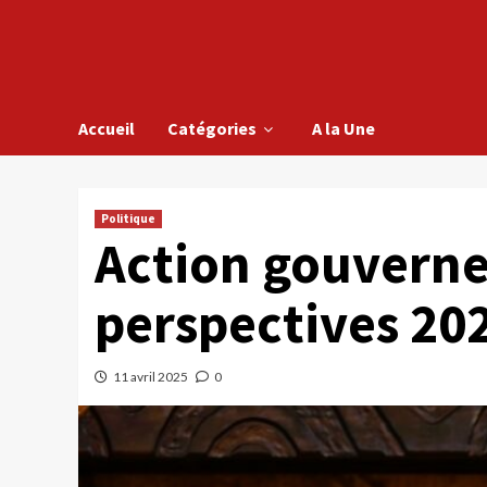
Accueil
Catégories
A la Une
Politique
Action gouverne
perspectives 20
11 avril 2025
0