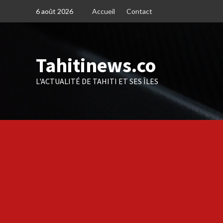
Skip
6 août 2026
Accueil
Contact
to
content
Tahitinews.co
L'ACTUALITÉ DE TAHITI ET SES ÎLES