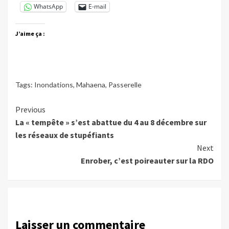
WhatsApp
E-mail
J’aime ça :
Tags:
Inondations
,
Mahaena
,
Passerelle
Continue
Previous
La « tempête » s’est abattue du 4 au 8 décembre sur
Reading
les réseaux de stupéfiants
Next
Enrober, c’est poireauter sur la RDO
Laisser un commentaire