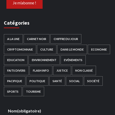
Catégories
A LA UNE
CARNET NOIR
CHIFFRE DU JOUR
CRYPTOMONNAIE
CULTURE
DANS LE MONDE
ECONOMIE
EDUCATION
ENVIRONNEMENT
EVÉNEMENTS
FAITS DIVERS
FLASH INFO
JUSTICE
NON CLASSÉ
PACIFIQUE
POLITIQUE
SANTÉ
SOCIAL
SOCIÉTÉ
SPORTS
TOURISME
Nom
(obligatoire)