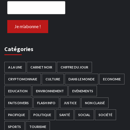
Catégories
A LA UNE
CARNET NOIR
CHIFFRE DU JOUR
CRYPTOMONNAIE
CULTURE
DANS LE MONDE
ECONOMIE
EDUCATION
ENVIRONNEMENT
EVÉNEMENTS
FAITS DIVERS
FLASH INFO
JUSTICE
NON CLASSÉ
PACIFIQUE
POLITIQUE
SANTÉ
SOCIAL
SOCIÉTÉ
SPORTS
TOURISME