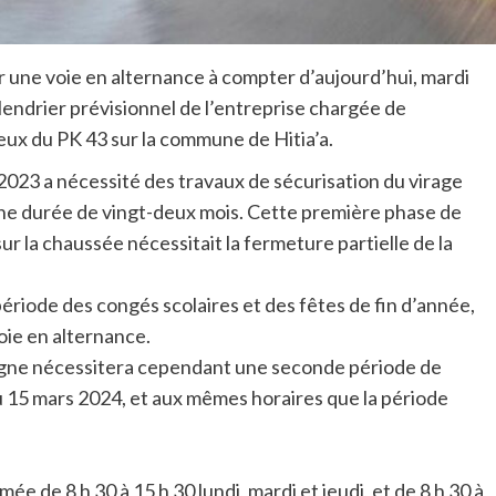
r une voie en alternance à compter d’aujourd’hui, mardi
ndrier prévisionnel de l’entreprise chargée de
reux du PK 43 sur la commune de Hitia’a.
2023 a nécessité des travaux de sécurisation du virage
 une durée de vingt-deux mois. Cette première phase de
r la chaussée nécessitait la fermeture partielle de la
ériode des congés scolaires et des fêtes de fin d’année,
voie en alternance.
agne nécessitera cependant une seconde période de
au 15 mars 2024, et aux mêmes horaires que la période
ée de 8 h 30 à 15 h 30 lundi, mardi et jeudi, et de 8 h 30 à