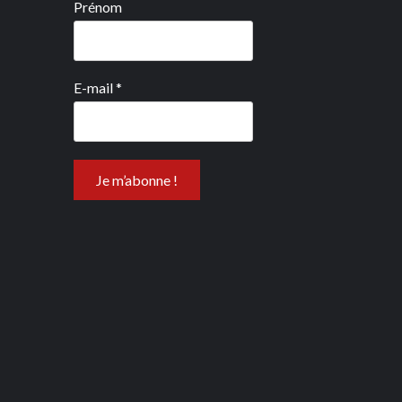
Prénom
E-mail
*