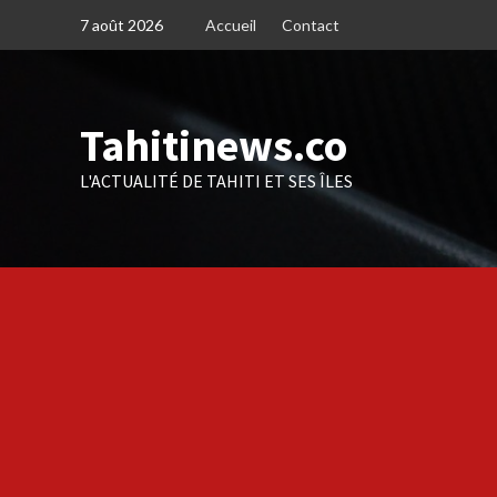
Skip
7 août 2026
Accueil
Contact
to
content
Tahitinews.co
L'ACTUALITÉ DE TAHITI ET SES ÎLES