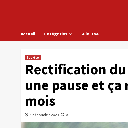
Accueil
Catégories
A la Une
Société
Rectification du
une pause et ça 
mois
19 décembre 2023
0