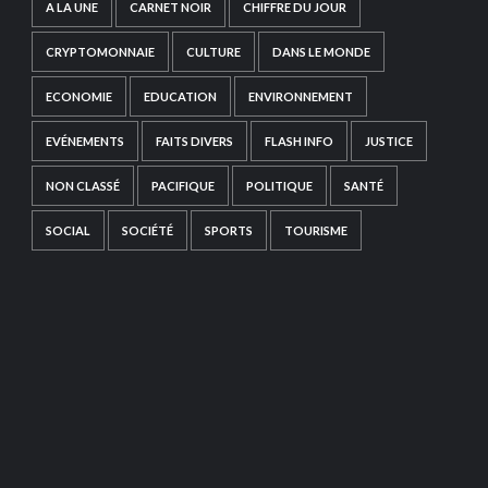
A LA UNE
CARNET NOIR
CHIFFRE DU JOUR
CRYPTOMONNAIE
CULTURE
DANS LE MONDE
ECONOMIE
EDUCATION
ENVIRONNEMENT
EVÉNEMENTS
FAITS DIVERS
FLASH INFO
JUSTICE
NON CLASSÉ
PACIFIQUE
POLITIQUE
SANTÉ
SOCIAL
SOCIÉTÉ
SPORTS
TOURISME