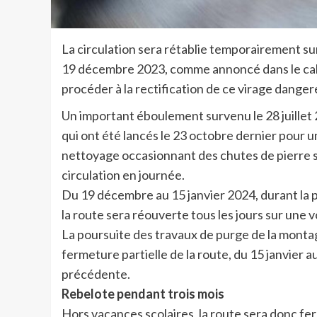
La circulation sera rétablie temporairement su
19 décembre 2023, comme annoncé dans le cale
procéder à la rectification de ce virage dange
Un important éboulement survenu le 28 juillet 
qui ont été lancés le 23 octobre dernier pour
nettoyage occasionnant des chutes de pierre su
circulation en journée.
Du 19 décembre au 15 janvier 2024, durant la p
la route sera réouverte tous les jours sur une 
La poursuite des travaux de purge de la mont
fermeture partielle de la route, du 15 janvier 
précédente.
Rebelote pendant trois mois
Hors vacances scolaires, la route sera donc ferm