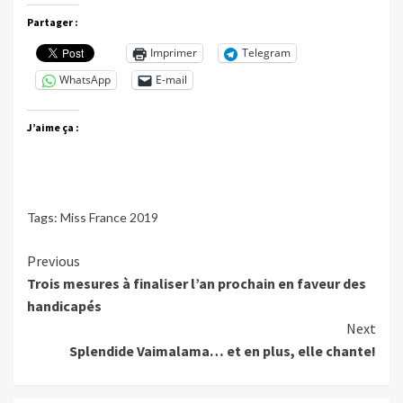
Partager :
Imprimer
Telegram
WhatsApp
E-mail
J’aime ça :
Tags:
Miss France 2019
Continue
Previous
Trois mesures à finaliser l’an prochain en faveur des
Reading
handicapés
Next
Splendide Vaimalama… et en plus, elle chante!