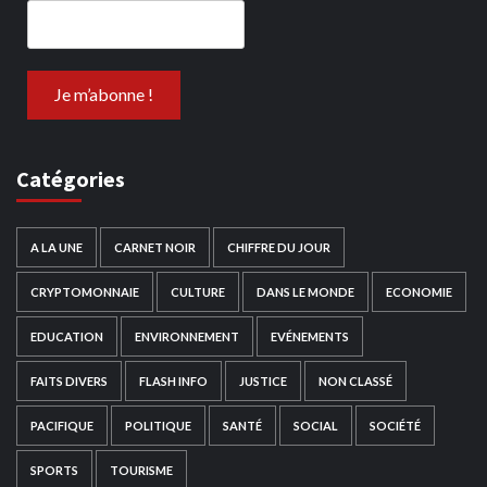
Catégories
A LA UNE
CARNET NOIR
CHIFFRE DU JOUR
CRYPTOMONNAIE
CULTURE
DANS LE MONDE
ECONOMIE
EDUCATION
ENVIRONNEMENT
EVÉNEMENTS
FAITS DIVERS
FLASH INFO
JUSTICE
NON CLASSÉ
PACIFIQUE
POLITIQUE
SANTÉ
SOCIAL
SOCIÉTÉ
SPORTS
TOURISME