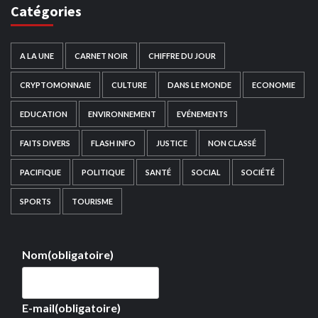
Catégories
A LA UNE
CARNET NOIR
CHIFFRE DU JOUR
CRYPTOMONNAIE
CULTURE
DANS LE MONDE
ECONOMIE
EDUCATION
ENVIRONNEMENT
EVÉNEMENTS
FAITS DIVERS
FLASH INFO
JUSTICE
NON CLASSÉ
PACIFIQUE
POLITIQUE
SANTÉ
SOCIAL
SOCIÉTÉ
SPORTS
TOURISME
Nom
(obligatoire)
E-mail
(obligatoire)