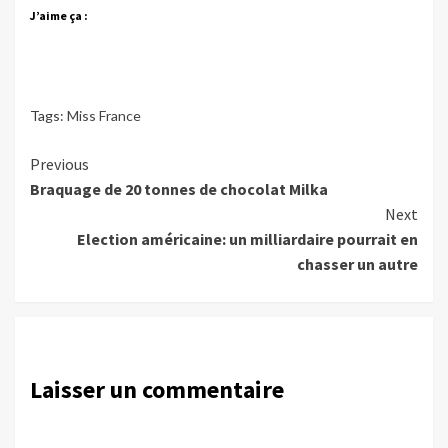
J’aime ça :
Tags:
Miss France
Continue
Previous
Braquage de 20 tonnes de chocolat Milka
Reading
Next
Election américaine: un milliardaire pourrait en
chasser un autre
Laisser un commentaire