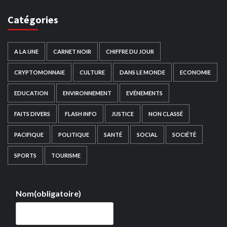
Catégories
A LA UNE
CARNET NOIR
CHIFFRE DU JOUR
CRYPTOMONNAIE
CULTURE
DANS LE MONDE
ECONOMIE
EDUCATION
ENVIRONNEMENT
EVÉNEMENTS
FAITS DIVERS
FLASH INFO
JUSTICE
NON CLASSÉ
PACIFIQUE
POLITIQUE
SANTÉ
SOCIAL
SOCIÉTÉ
SPORTS
TOURISME
Nom
(obligatoire)