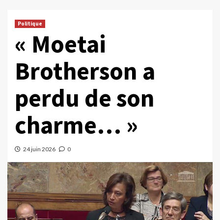
Politique
« Moetai
Brotherson a
perdu de son
charme… »
24 juin 2026
0