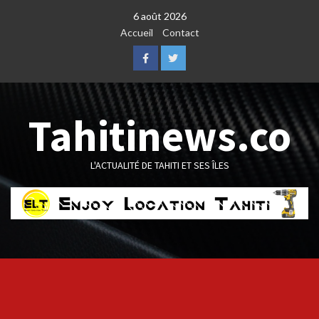
Skip
6 août 2026
to
Accueil
Contact
content
Facebook
Twitter
Tahitinews.co
L'ACTUALITÉ DE TAHITI ET SES ÎLES