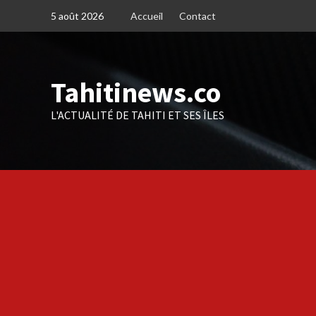
Skip
5 août 2026
Accueil
Contact
to
content
Tahitinews.co
L'ACTUALITÉ DE TAHITI ET SES ÎLES