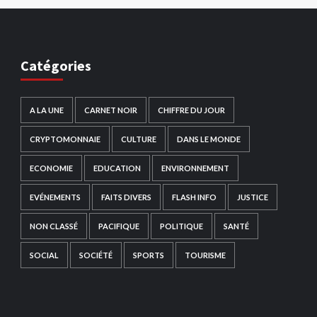
Catégories
A LA UNE
CARNET NOIR
CHIFFRE DU JOUR
CRYPTOMONNAIE
CULTURE
DANS LE MONDE
ECONOMIE
EDUCATION
ENVIRONNEMENT
EVÉNEMENTS
FAITS DIVERS
FLASH INFO
JUSTICE
NON CLASSÉ
PACIFIQUE
POLITIQUE
SANTÉ
SOCIAL
SOCIÉTÉ
SPORTS
TOURISME