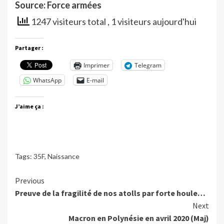
Source: Force armées
1247 visiteurs total
, 1 visiteurs aujourd'hui
Partager :
Imprimer
Telegram
WhatsApp
E-mail
J’aime ça :
Tags:
35F
,
Naissance
Continue
Previous
Preuve de la fragilité de nos atolls par forte houle…
Reading
Next
Macron en Polynésie en avril 2020 (Maj)