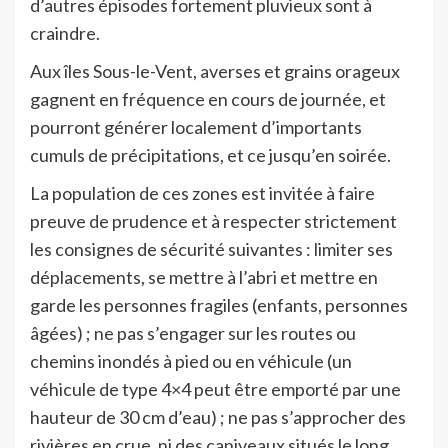
d’autres épisodes fortement pluvieux sont à
craindre.
Aux îles Sous-le-Vent, averses et grains orageux
gagnent en fréquence en cours de journée, et
pourront générer localement d’importants
cumuls de précipitations, et ce jusqu’en soirée.
La population de ces zones est invitée à faire
preuve de prudence et à respecter strictement
les consignes de sécurité suivantes : limiter ses
déplacements, se mettre à l’abri et mettre en
garde les personnes fragiles (enfants, personnes
âgées) ; ne pas s’engager sur les routes ou
chemins inondés à pied ou en véhicule (un
véhicule de type 4×4 peut être emporté par une
hauteur de 30 cm d’eau) ; ne pas s’approcher des
rivières en crue, ni des caniveaux situés le long