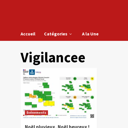
Accueil
Catégories
A la Une
Vigilancee
Evénements
Noël pluvieux, Noël heureux !