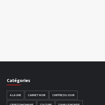
Catégories
A LA UNE
CARNET NOIR
CHIFFRE DU JOUR
CRYPTOMONNAIE
CULTURE
DANS LE MONDE