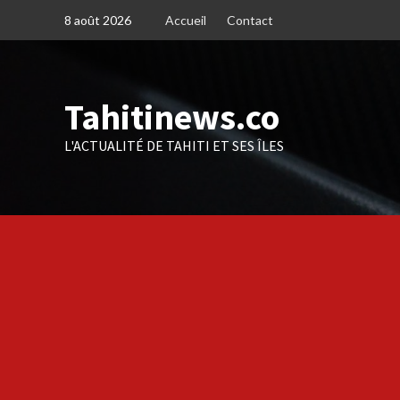
Skip
8 août 2026
Accueil
Contact
to
content
Tahitinews.co
L'ACTUALITÉ DE TAHITI ET SES ÎLES