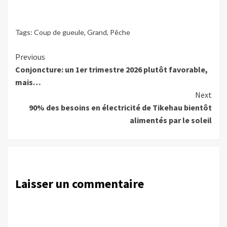
Tags:
Coup de gueule
,
Grand
,
Pêche
Continue
Previous
Conjoncture: un 1er trimestre 2026 plutôt favorable,
Reading
mais…
Next
90% des besoins en électricité de Tikehau bientôt
alimentés par le soleil
Laisser un commentaire