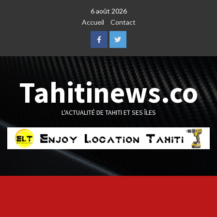
Skip
6 août 2026
to
Accueil
Contact
content
Facebook
Twitter
Tahitinews.co
L'ACTUALITÉ DE TAHITI ET SES ÎLES