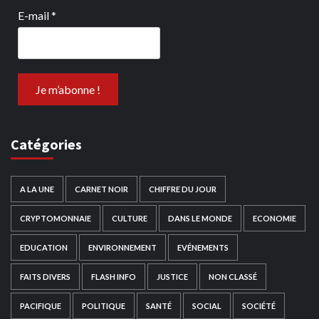
E-mail
*
Catégories
A LA UNE
CARNET NOIR
CHIFFRE DU JOUR
CRYPTOMONNAIE
CULTURE
DANS LE MONDE
ECONOMIE
EDUCATION
ENVIRONNEMENT
EVÉNEMENTS
FAITS DIVERS
FLASH INFO
JUSTICE
NON CLASSÉ
PACIFIQUE
POLITIQUE
SANTÉ
SOCIAL
SOCIÉTÉ