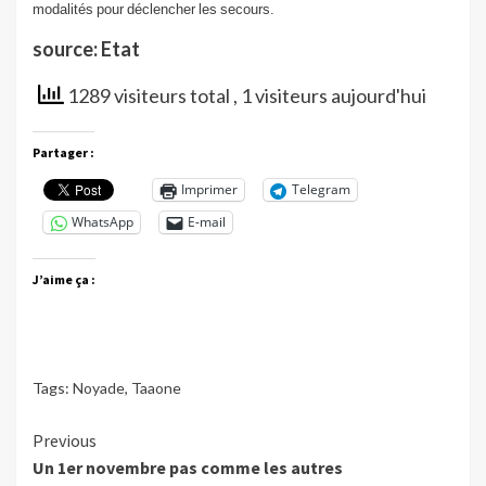
modalit
és
pour
déclencher
les
secours
.
source: Etat
1289 visiteurs total
, 1 visiteurs aujourd'hui
Partager :
Imprimer
Telegram
WhatsApp
E-mail
J’aime ça :
Tags:
Noyade
,
Taaone
Continue
Previous
Un 1er novembre pas comme les autres
Reading