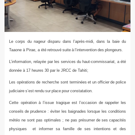
Le corps du nageur disparu dans l’après-midi, dans la baie du
Taaone à Pirae, a
été
retrouvé
suite
à
l
’
intervention
des
plongeurs
.
L’information, relayée par les services du haut-commissariat, a été
donnée à 17 heures 30 par le JRCC de Tahiti;
Les op
érations
de recherche sont termin
ées
et
un
officier
de
police
judiciaire
s
’
est
rendu
sur
place
pour
constatation
.
Cette op
ération
à
l
’
issue
tragique
est
l
’
occasion
de
rappeler
les
conseils
de
prudence
: é
viter les baignades lorsque les conditions
m
été
o ne sont pas optimales ; n
e pas pr
ésumer
de
ses
capacités
physiques
et i
nformer sa famille de ses intentions et des