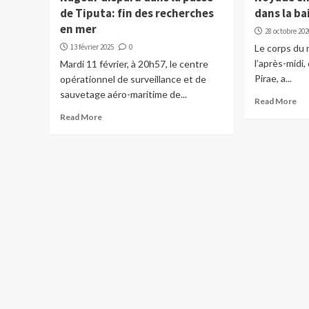
de Tiputa: fin des recherches
dans la b
en mer
28 octobre 202
13 février 2025
0
Le corps du 
l’après-midi,
Mardi 11 février, à 20h57, le centre
Pirae, a...
opérationnel de surveillance et de
sauvetage aéro-maritime de...
Read More
Read More