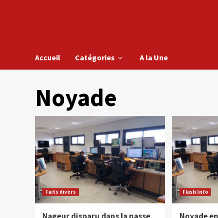
Accueil
Catégories
A la Une
Noyade
Faits divers
Flash Info
Nageur disparu dans la passe
Noyade en