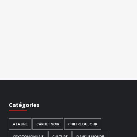
Catégories
A LA UNE
CARNET NOIR
CHIFFRE DU JOUR
CRYPTOMONNAIE
CULTURE
DANS LE MONDE