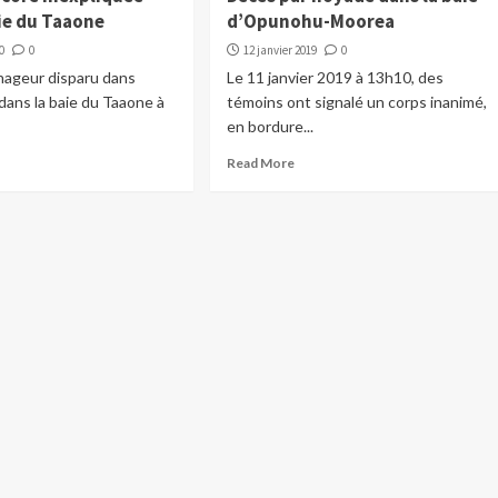
aie du Taaone
d’Opunohu-Moorea
0
0
12 janvier 2019
0
nageur disparu dans
Le 11 janvier 2019 à 13h10, des
 dans la baie du Taaone à
témoins ont signalé un corps inanimé,
en bordure...
Read More