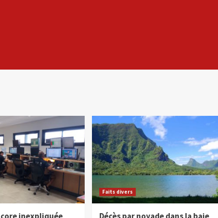
Faits divers
core inexpliquée
Décès par noyade dans la baie