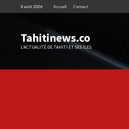
Skip
8 août 2026
Accueil
Contact
to
content
Tahitinews.co
L'ACTUALITÉ DE TAHITI ET SES ÎLES