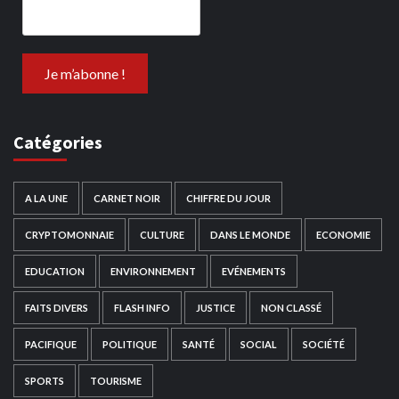
Catégories
A LA UNE
CARNET NOIR
CHIFFRE DU JOUR
CRYPTOMONNAIE
CULTURE
DANS LE MONDE
ECONOMIE
EDUCATION
ENVIRONNEMENT
EVÉNEMENTS
FAITS DIVERS
FLASH INFO
JUSTICE
NON CLASSÉ
PACIFIQUE
POLITIQUE
SANTÉ
SOCIAL
SOCIÉTÉ
SPORTS
TOURISME