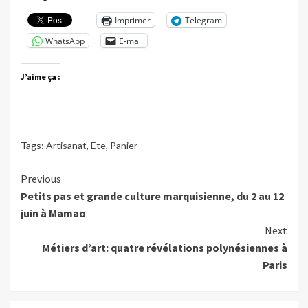
Imprimer
Telegram
WhatsApp
E-mail
J’aime ça :
Tags:
Artisanat
,
Ete
,
Panier
Continue
Previous
Petits pas et grande culture marquisienne, du 2 au 12
Reading
juin à Mamao
Next
Métiers d’art: quatre révélations polynésiennes à
Paris