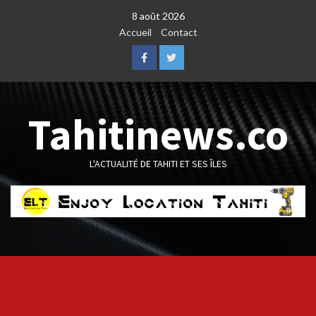
Skip
8 août 2026
to
Accueil
Contact
content
Facebook
Twitter
Tahitinews.co
L'ACTUALITÉ DE TAHITI ET SES ÎLES