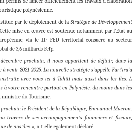
nt permis de lancer officiellement les travaux d’élaboration
touristique polynésienne.
nstitué par le déploiement de la
Stratégie de Développement
 Cette mise en œuvre est soutenue notamment par l’Etat au
uropéenne, via le 11° FED territorial consacré au secteur
bal de 3,6 milliards Fcfp.
 décembre prochain, il nous appartient de définir, dans la
 à venir 2021-2025. La nouvelle stratégie s’appelle Fāri’ira’a
onstruite avec vous ici à Tahiti mais aussi dans les îles. A
s à votre rencontre partout en Polynésie, du moins dans les
la ministre du Tourisme.
l prochain le Président de la République, Emmanuel Macron,
 au travers de ses accompagnements financiers et fiscaux,
e de nos îles. »,
a-t-elle également déclaré.