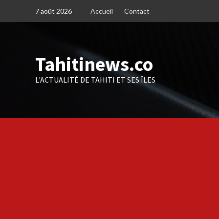
Skip
7 août 2026
Accueil
Contact
to
content
Tahitinews.co
L'ACTUALITÉ DE TAHITI ET SES ÎLES