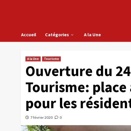
Accueil
Catégories
A la Une
A la Une
Tourisme
Ouverture du 2
Tourisme: place 
pour les résident
7 février 2020
0