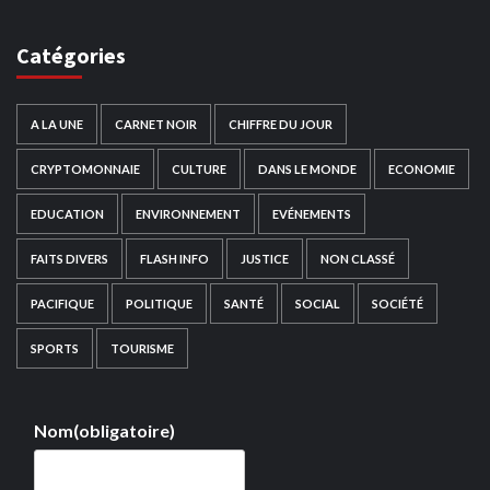
Catégories
A LA UNE
CARNET NOIR
CHIFFRE DU JOUR
CRYPTOMONNAIE
CULTURE
DANS LE MONDE
ECONOMIE
EDUCATION
ENVIRONNEMENT
EVÉNEMENTS
FAITS DIVERS
FLASH INFO
JUSTICE
NON CLASSÉ
PACIFIQUE
POLITIQUE
SANTÉ
SOCIAL
SOCIÉTÉ
SPORTS
TOURISME
Nom
(obligatoire)