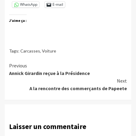
WhatsApp
E-mail
J’aime ça :
Tags:
Carcasses
,
Voiture
Continue
Previous
Annick Girardin reçue à la Présidence
Reading
Next
A la rencontre des commerçants de Papeete
Laisser un commentaire