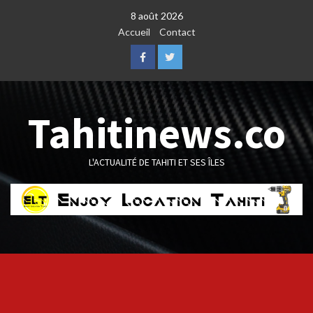
Skip
8 août 2026
to
Accueil
Contact
content
Facebook
Twitter
Tahitinews.co
L'ACTUALITÉ DE TAHITI ET SES ÎLES