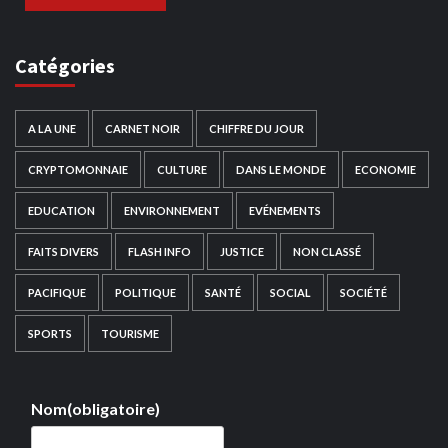
Catégories
A LA UNE
CARNET NOIR
CHIFFRE DU JOUR
CRYPTOMONNAIE
CULTURE
DANS LE MONDE
ECONOMIE
EDUCATION
ENVIRONNEMENT
EVÉNEMENTS
FAITS DIVERS
FLASH INFO
JUSTICE
NON CLASSÉ
PACIFIQUE
POLITIQUE
SANTÉ
SOCIAL
SOCIÉTÉ
SPORTS
TOURISME
Nom
(obligatoire)