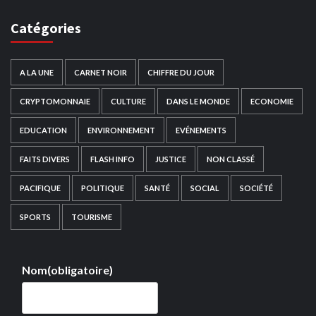
Catégories
A LA UNE
CARNET NOIR
CHIFFRE DU JOUR
CRYPTOMONNAIE
CULTURE
DANS LE MONDE
ECONOMIE
EDUCATION
ENVIRONNEMENT
EVÉNEMENTS
FAITS DIVERS
FLASH INFO
JUSTICE
NON CLASSÉ
PACIFIQUE
POLITIQUE
SANTÉ
SOCIAL
SOCIÉTÉ
SPORTS
TOURISME
Nom
(obligatoire)