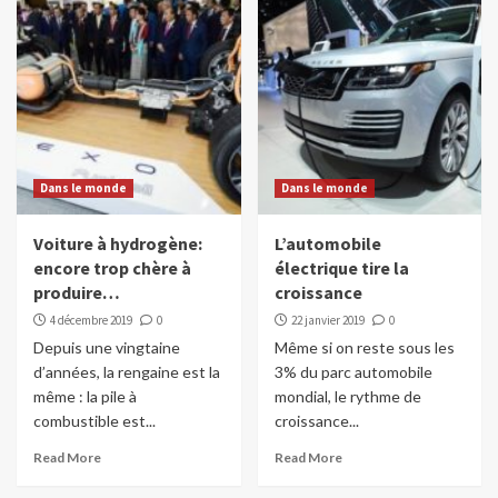
Dans le monde
Dans le monde
Voiture à hydrogène:
L’automobile
encore trop chère à
électrique tire la
produire…
croissance
4 décembre 2019
0
22 janvier 2019
0
Depuis une vingtaine
Même si on reste sous les
d’années, la rengaine est la
3% du parc automobile
même : la pile à
mondial, le rythme de
combustible est...
croissance...
Read More
Read More