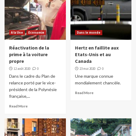
A la Une
Economie
Dans le monde
Réactivation de la
Hertz en faillite aux
prime à la voiture
Etats-Unis et au
propre
Canada
12 août 2020
0
23 mai 2020
0
Dans le cadre du Plan de
Une marque connue
relance porté par le vice-
mondialement chancèle.
président de la Polynésie
Read More
française,...
Read More