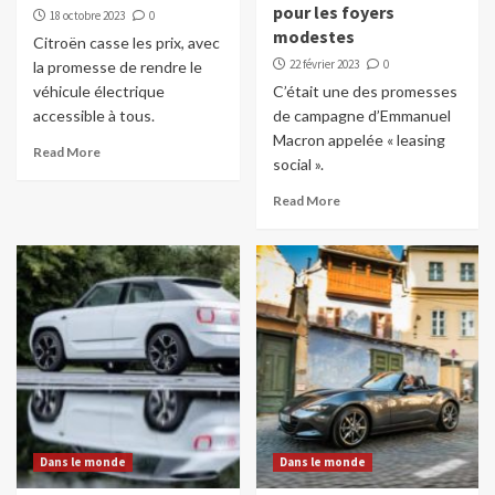
pour les foyers
18 octobre 2023
0
modestes
Citroën casse les prix, avec
22 février 2023
0
la promesse de rendre le
véhicule électrique
C’était une des promesses
accessible à tous.
de campagne d’Emmanuel
Macron appelée « leasing
Read More
social ».
Read More
Dans le monde
Dans le monde