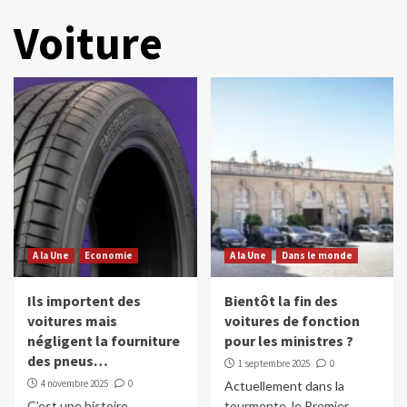
Voiture
A la Une
Economie
A la Une
Dans le monde
Ils importent des
Bientôt la fin des
voitures mais
voitures de fonction
négligent la fourniture
pour les ministres ?
des pneus…
1 septembre 2025
0
4 novembre 2025
0
Actuellement dans la
C’est une histoire
tourmente, le Premier