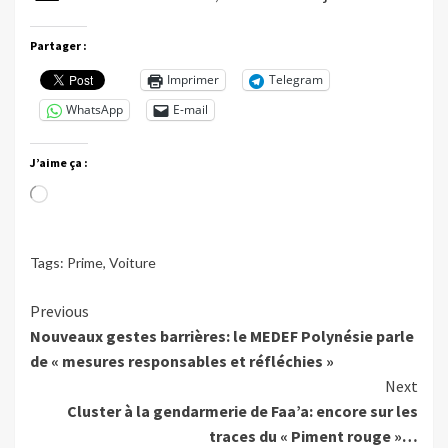
Partager :
Imprimer
Telegram
WhatsApp
E-mail
J’aime ça :
Chargement…
Tags:
Prime
,
Voiture
Continue
Previous
Nouveaux gestes barrières: le MEDEF Polynésie parle
Reading
de « mesures responsables et réfléchies »
Next
Cluster à la gendarmerie de Faa’a: encore sur les
traces du « Piment rouge »…