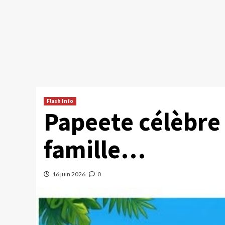
Flash Info
Papeete célèbre 
famille…
16 juin 2026
0