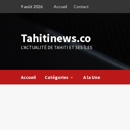
Skip
9 août 2026
Accueil
Contact
to
content
Tahitinews.co
L'ACTUALITÉ DE TAHITI ET SES ÎLES
Accueil
Catégories
A la Une