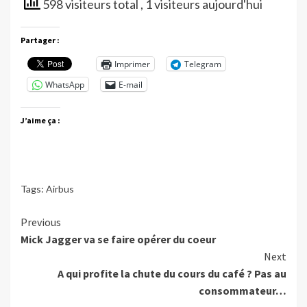
598 visiteurs total
, 1 visiteurs aujourd'hui
Partager :
Imprimer
Telegram
WhatsApp
E-mail
J’aime ça :
Tags:
Airbus
Continue
Previous
Mick Jagger va se faire opérer du coeur
Reading
Next
A qui profite la chute du cours du café ? Pas au
consommateur…