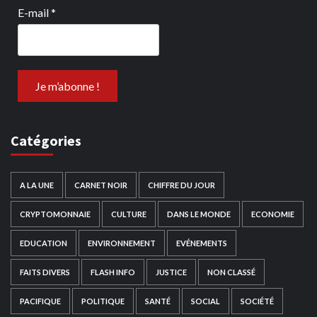
E-mail
*
Catégories
A LA UNE
CARNET NOIR
CHIFFRE DU JOUR
CRYPTOMONNAIE
CULTURE
DANS LE MONDE
ECONOMIE
EDUCATION
ENVIRONNEMENT
EVÉNEMENTS
FAITS DIVERS
FLASH INFO
JUSTICE
NON CLASSÉ
PACIFIQUE
POLITIQUE
SANTÉ
SOCIAL
SOCIÉTÉ