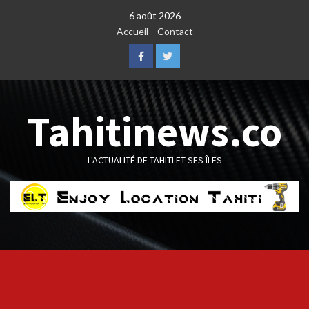
Skip
6 août 2026
to
Accueil
Contact
content
Facebook
Twitter
Tahitinews.co
L'ACTUALITÉ DE TAHITI ET SES ÎLES