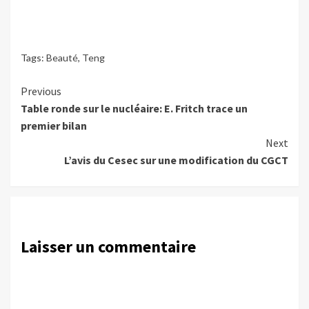
Tags:
Beauté
,
Teng
Continue
Previous
Table ronde sur le nucléaire: E. Fritch trace un
Reading
premier bilan
Next
L’avis du Cesec sur une modification du CGCT
Laisser un commentaire