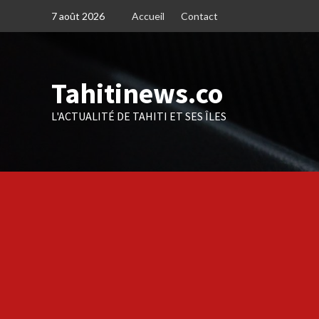
Skip
7 août 2026
Accueil
Contact
to
content
Tahitinews.co
L'ACTUALITÉ DE TAHITI ET SES ÎLES