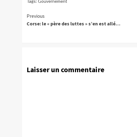
Tags:
Gouvernement
Continue
Previous
Corse: le « père des luttes » s’en est allé…
Reading
Laisser un commentaire