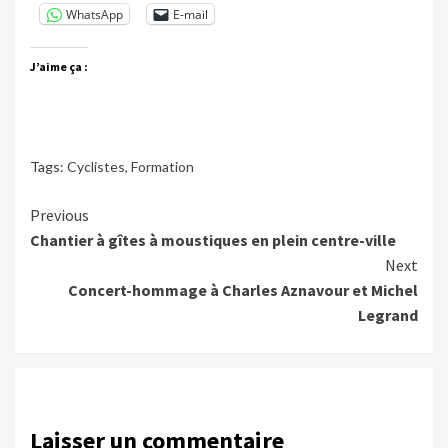
WhatsApp
E-mail
J’aime ça :
Tags:
Cyclistes
,
Formation
Continue
Previous
Chantier à gîtes à moustiques en plein centre-ville
Reading
Next
Concert-hommage à Charles Aznavour et Michel
Legrand
Laisser un commentaire