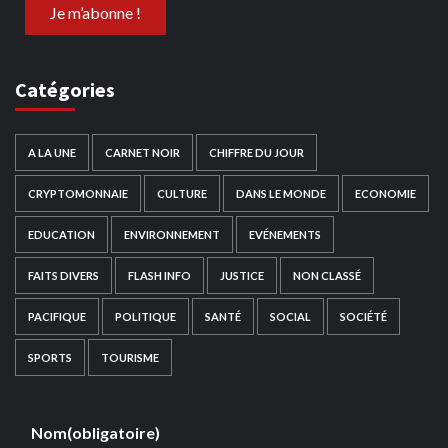
Catégories
A LA UNE
CARNET NOIR
CHIFFRE DU JOUR
CRYPTOMONNAIE
CULTURE
DANS LE MONDE
ECONOMIE
EDUCATION
ENVIRONNEMENT
EVÉNEMENTS
FAITS DIVERS
FLASH INFO
JUSTICE
NON CLASSÉ
PACIFIQUE
POLITIQUE
SANTÉ
SOCIAL
SOCIÉTÉ
SPORTS
TOURISME
Nom
(obligatoire)