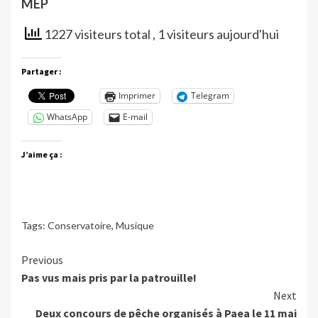
MEP
1227 visiteurs total
, 1 visiteurs aujourd'hui
Partager :
Imprimer
Telegram
WhatsApp
E-mail
J’aime ça :
Tags:
Conservatoire
,
Musique
Continue
Previous
Pas vus mais pris par la patrouille!
Reading
Next
Deux concours de pêche organisés à Paea le 11 mai