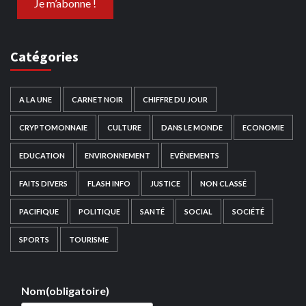
Catégories
A LA UNE
CARNET NOIR
CHIFFRE DU JOUR
CRYPTOMONNAIE
CULTURE
DANS LE MONDE
ECONOMIE
EDUCATION
ENVIRONNEMENT
EVÉNEMENTS
FAITS DIVERS
FLASH INFO
JUSTICE
NON CLASSÉ
PACIFIQUE
POLITIQUE
SANTÉ
SOCIAL
SOCIÉTÉ
SPORTS
TOURISME
Nom
(obligatoire)