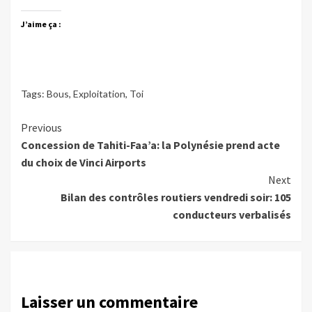
J’aime ça :
Tags:
Bous
,
Exploitation
,
Toi
Continue
Previous
Concession de Tahiti-Faa’a: la Polynésie prend acte
Reading
du choix de Vinci Airports
Next
Bilan des contrôles routiers vendredi soir: 105
conducteurs verbalisés
Laisser un commentaire