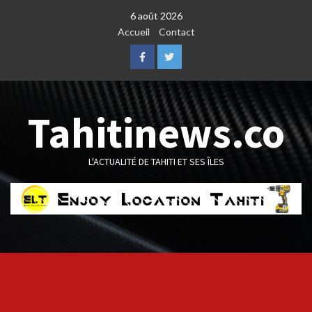
Skip
6 août 2026
to
Accueil
Contact
content
Facebook
Twitter
Tahitinews.co
L'ACTUALITÉ DE TAHITI ET SES ÎLES