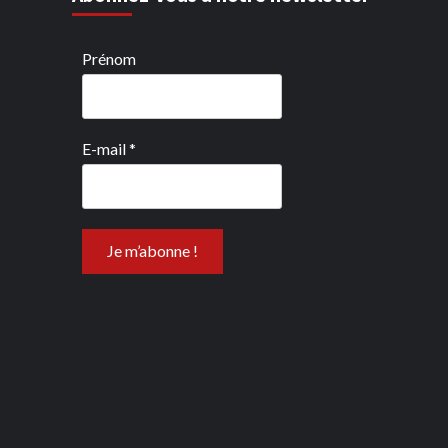
Prénom
E-mail
*