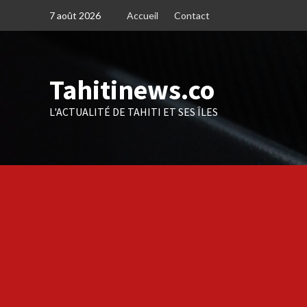
Skip
7 août 2026
Accueil
Contact
to
content
Tahitinews.co
L'ACTUALITÉ DE TAHITI ET SES ÎLES