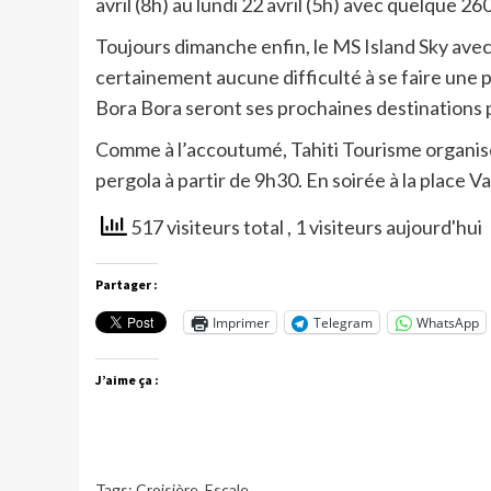
avril (8h) au lundi 22 avril (5h) avec quelque
Toujours dimanche enfin, le MS Island Sky ave
certainement aucune difficulté à se faire une p
Bora Bora seront ses prochaines destinations 
Comme à l’accoutumé, Tahiti Tourisme organiser
pergola à partir de 9h30. En soirée à la place 
517 visiteurs total
, 1 visiteurs aujourd'hui
Partager :
Imprimer
Telegram
WhatsApp
J’aime ça :
Tags:
Croisière
,
Escale