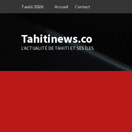
Skip
7 août 2026
Accueil
Contact
to
content
Tahitinews.co
L'ACTUALITÉ DE TAHITI ET SES ÎLES