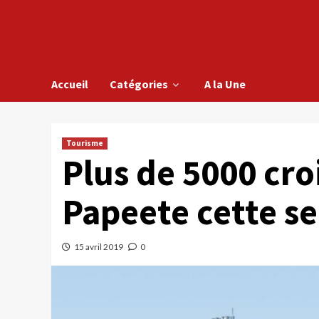
Accueil
Catégories
A la Une
Tourisme
Plus de 5000 croi
Papeete cette s
15 avril 2019
0