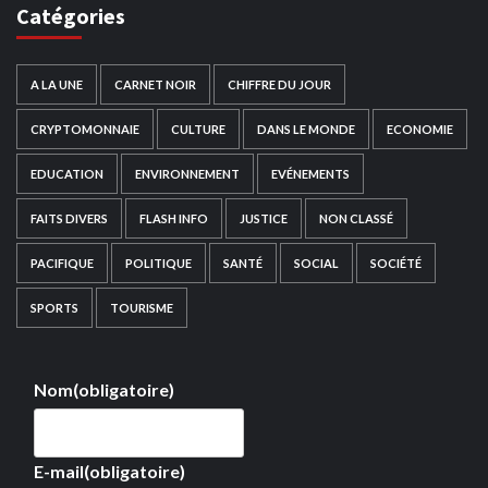
Catégories
A LA UNE
CARNET NOIR
CHIFFRE DU JOUR
CRYPTOMONNAIE
CULTURE
DANS LE MONDE
ECONOMIE
EDUCATION
ENVIRONNEMENT
EVÉNEMENTS
FAITS DIVERS
FLASH INFO
JUSTICE
NON CLASSÉ
PACIFIQUE
POLITIQUE
SANTÉ
SOCIAL
SOCIÉTÉ
SPORTS
TOURISME
Nom
(obligatoire)
E-mail
(obligatoire)