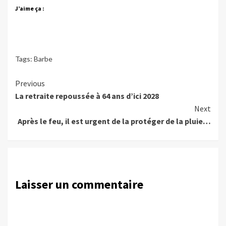
J’aime ça :
Tags:
Barbe
Continue
Previous
La retraite repoussée à 64 ans d’ici 2028
Reading
Next
Après le feu, il est urgent de la protéger de la pluie…
Laisser un commentaire