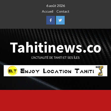
Skip
6 août 2026
to
Accueil
Contact
content
Facebook
Twitter
Tahitinews.co
L'ACTUALITÉ DE TAHITI ET SES ÎLES