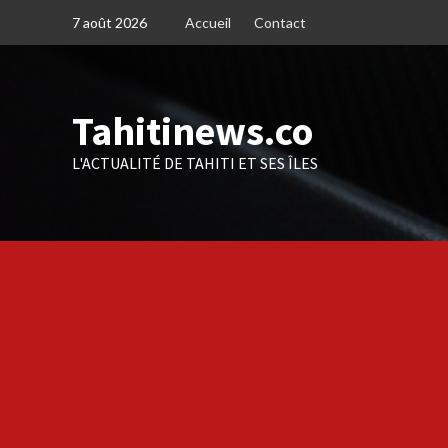
Skip
7 août 2026
Accueil
Contact
to
content
Tahitinews.co
L'ACTUALITÉ DE TAHITI ET SES ÎLES