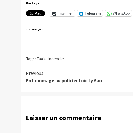
Partager :
Imprimer
Telegram
WhatsApp
J’aime ça :
Tags:
Faa'a
,
Incendie
Continue
Previous
En hommage au policier Loïc Ly Sao
Reading
Laisser un commentaire