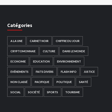
Catégories
A LA UNE
CARNET NOIR
CHIFFRE DU JOUR
CRYPTOMONNAIE
CULTURE
DANS LE MONDE
ECONOMIE
EDUCATION
ENVIRONNEMENT
EVÉNEMENTS
FAITS DIVERS
FLASH INFO
JUSTICE
NON CLASSÉ
PACIFIQUE
POLITIQUE
SANTÉ
SOCIAL
SOCIÉTÉ
SPORTS
TOURISME