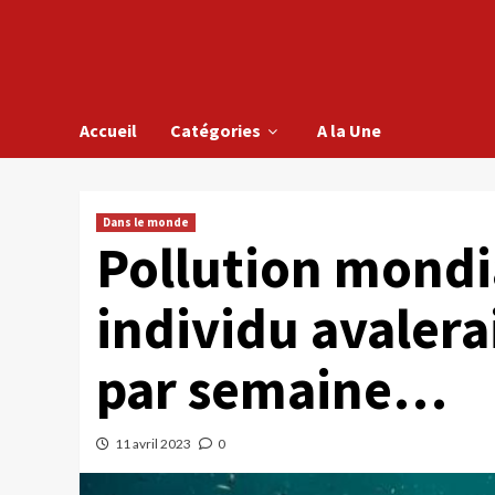
Accueil
Catégories
A la Une
Dans le monde
Pollution mondi
individu avalera
par semaine…
11 avril 2023
0