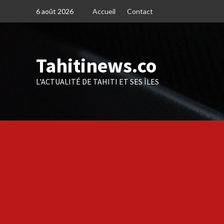
Skip
6 août 2026
Accueil
Contact
to
content
Tahitinews.co
L'ACTUALITÉ DE TAHITI ET SES ÎLES