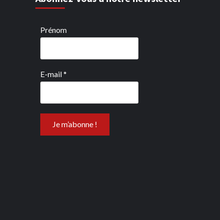
Prénom
E-mail
*