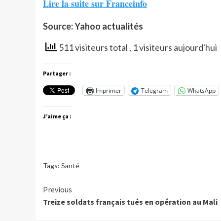
Lire la suite sur Franceinfo
Source: Yahoo actualités
511 visiteurs total
, 1 visiteurs aujourd'hui
Partager :
Imprimer
Telegram
WhatsApp
J’aime ça :
Tags:
Santé
Continue
Previous
Treize soldats français tués en opération au Mali
Reading