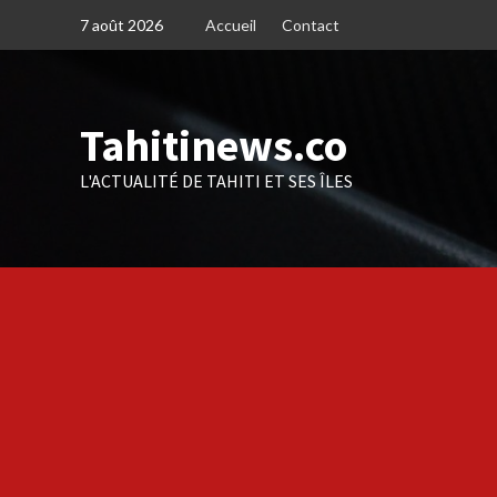
Skip
7 août 2026
Accueil
Contact
to
content
Tahitinews.co
L'ACTUALITÉ DE TAHITI ET SES ÎLES