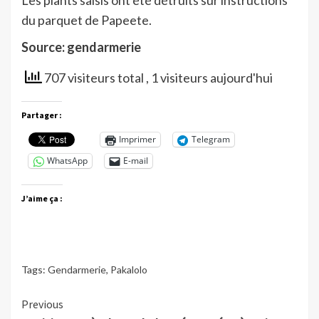
du parquet de Papeete.
Source: gendarmerie
707 visiteurs total
, 1 visiteurs aujourd'hui
Partager :
Imprimer
Telegram
WhatsApp
E-mail
J’aime ça :
Tags:
Gendarmerie
,
Pakalolo
Continue
Previous