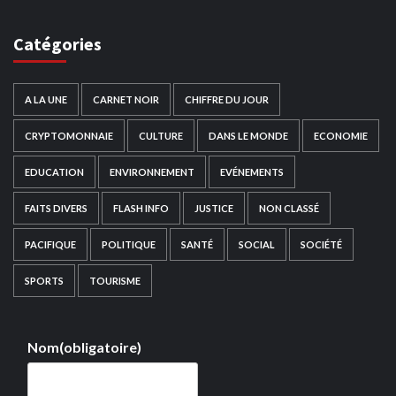
Catégories
A LA UNE
CARNET NOIR
CHIFFRE DU JOUR
CRYPTOMONNAIE
CULTURE
DANS LE MONDE
ECONOMIE
EDUCATION
ENVIRONNEMENT
EVÉNEMENTS
FAITS DIVERS
FLASH INFO
JUSTICE
NON CLASSÉ
PACIFIQUE
POLITIQUE
SANTÉ
SOCIAL
SOCIÉTÉ
SPORTS
TOURISME
Nom
(obligatoire)