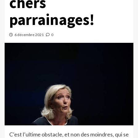
chers
parrainages!
6 décembre 2021
0
C’est l’ultime obstacle, et non des moindres, qui se