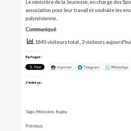
Le ministère de la Jeunesse, en charge des Sports
association pour leur travail et souhaite les e
polynésienne.
Communiqué
1845 visiteurs total
, 2 visiteurs aujourd'hu
Partager :
Imprimer
Telegram
WhatsApp
J’aime ça :
Tags:
Ministère
,
Rugby
Continue
Previous