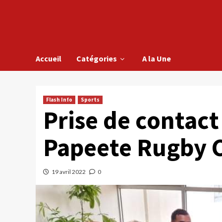
Accueil
Catégories
A la Une
Flash Info
Sports
Prise de contact
Papeete Rugby 
19 avril 2022
0