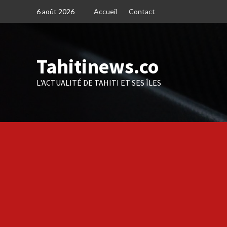
Skip
6 août 2026
Accueil
Contact
to
content
Tahitinews.co
L'ACTUALITÉ DE TAHITI ET SES ÎLES