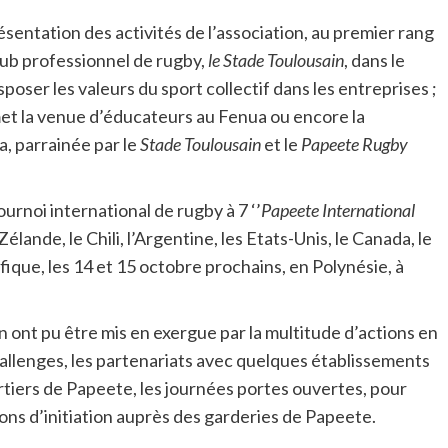
résentation des activités de l’association, au premier rang
club professionnel de rugby,
le Stade Toulousain
, dans le
ser les valeurs du sport collectif dans les entreprises ;
met la venue d’éducateurs au Fenua ou encore la
, parrainée par le
Stade Toulousain
et le
Papeete Rugby
rnoi international de rugby à 7 ‘’
Papeete International
élande, le Chili, l’Argentine, les Etats-Unis, le Canada, le
fique, les 14 et 15 octobre prochains, en Polynésie, à
n ont pu être mis en exergue par la multitude d’actions en
 challenges, les partenariats avec quelques établissements
rtiers de Papeete, les journées portes ouvertes, pour
ions d’initiation auprès des garderies de Papeete.