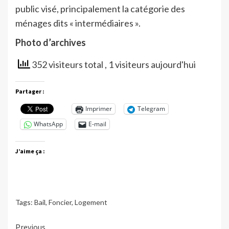
public visé, principalement la catégorie des
ménages dits « intermédiaires ».
Photo d’archives
352 visiteurs total
, 1 visiteurs aujourd'hui
Partager :
Imprimer
Telegram
WhatsApp
E-mail
J’aime ça :
Tags:
Bail
,
Foncier
,
Logement
Continue
Previous