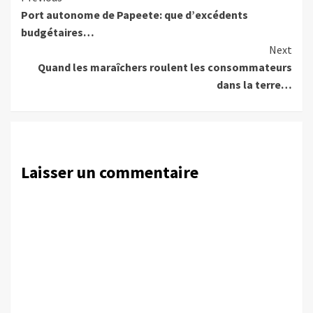
Port autonome de Papeete: que d’excédents
Reading
budgétaires…
Next
Quand les maraîchers roulent les consommateurs
dans la terre…
Laisser un commentaire