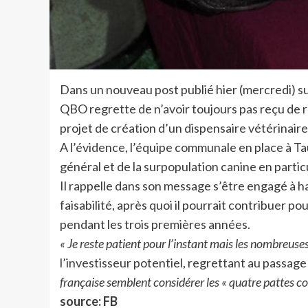
Dans un nouveau post publié hier (mercredi) su
QBO regrette de n’avoir toujours pas reçu de r
projet de création d’un dispensaire vétérinai
A l’évidence, l’équipe communale en place à Ta
général et de la surpopulation canine en particu
Il rappelle dans son message s’être engagé à ha
faisabilité, après quoi il pourrait contribuer p
pendant les trois premières années.
« Je reste patient pour l’instant mais les nombreuse
l’investisseur potentiel, regrettant au passag
française semblent considérer les « quatre pattes 
source: FB