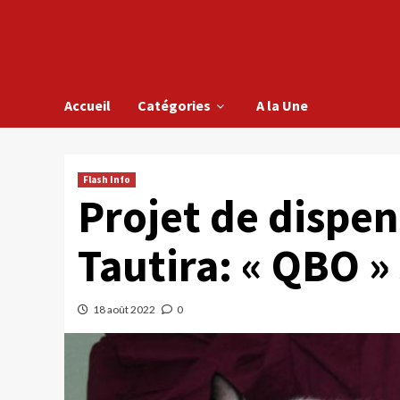
Accueil
Catégories
A la Une
Flash Info
Projet de dispen
Tautira: « QBO 
18 août 2022
0