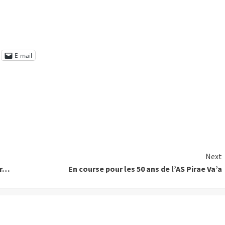
E-mail
Next
er…
En course pour les 50 ans de l’AS Pirae Va’a