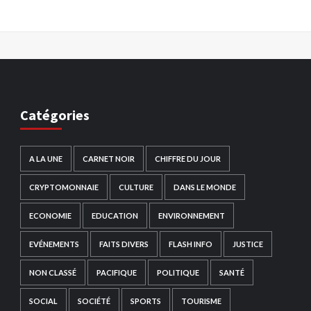
Catégories
A LA UNE
CARNET NOIR
CHIFFRE DU JOUR
CRYPTOMONNAIE
CULTURE
DANS LE MONDE
ECONOMIE
EDUCATION
ENVIRONNEMENT
EVÉNEMENTS
FAITS DIVERS
FLASH INFO
JUSTICE
NON CLASSÉ
PACIFIQUE
POLITIQUE
SANTÉ
SOCIAL
SOCIÉTÉ
SPORTS
TOURISME