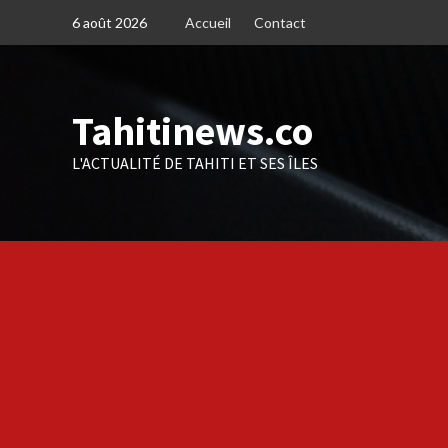
Skip
6 août 2026
Accueil
Contact
to
content
Tahitinews.co
L'ACTUALITÉ DE TAHITI ET SES ÎLES