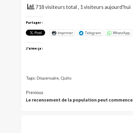
718 visiteurs total
, 1 visiteurs aujourd'hui
Partager :
Imprimer
Telegram
WhatsApp
J’aime ça :
Tags:
Dispensaire
,
Quito
Continue
Previous
Le recensement de la population peut commenc
Reading