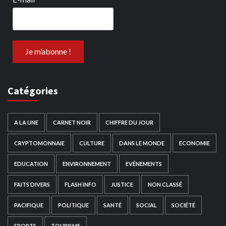
Catégories
A LA UNE
CARNET NOIR
CHIFFRE DU JOUR
CRYPTOMONNAIE
CULTURE
DANS LE MONDE
ECONOMIE
EDUCATION
ENVIRONNEMENT
EVÉNEMENTS
FAITS DIVERS
FLASH INFO
JUSTICE
NON CLASSÉ
PACIFIQUE
POLITIQUE
SANTÉ
SOCIAL
SOCIÉTÉ
SPORTS
TOURISME