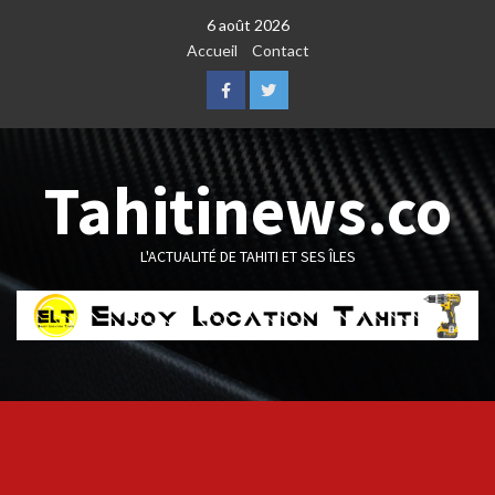
Skip
6 août 2026
to
Accueil
Contact
content
Facebook
Twitter
Tahitinews.co
L'ACTUALITÉ DE TAHITI ET SES ÎLES