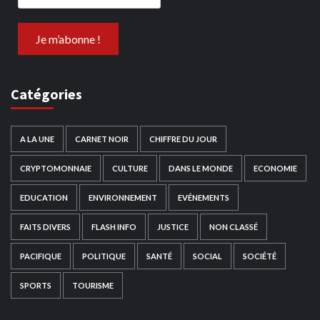
Catégories
A LA UNE
CARNET NOIR
CHIFFRE DU JOUR
CRYPTOMONNAIE
CULTURE
DANS LE MONDE
ECONOMIE
EDUCATION
ENVIRONNEMENT
EVÉNEMENTS
FAITS DIVERS
FLASH INFO
JUSTICE
NON CLASSÉ
PACIFIQUE
POLITIQUE
SANTÉ
SOCIAL
SOCIÉTÉ
SPORTS
TOURISME