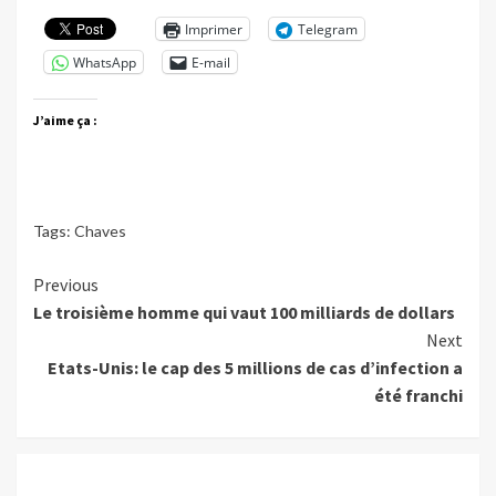
Imprimer
Telegram
WhatsApp
E-mail
J’aime ça :
Tags:
Chaves
Continue
Previous
Le troisième homme qui vaut 100 milliards de dollars
Reading
Next
Etats-Unis: le cap des 5 millions de cas d’infection a
été franchi