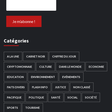
Catégories
A LA UNE
CARNET NOIR
CHIFFRE DU JOUR
CRYPTOMONNAIE
CULTURE
DANS LE MONDE
ECONOMIE
EDUCATION
ENVIRONNEMENT
EVÉNEMENTS
FAITS DIVERS
FLASH INFO
JUSTICE
NON CLASSÉ
PACIFIQUE
POLITIQUE
SANTÉ
SOCIAL
SOCIÉTÉ
SPORTS
TOURISME