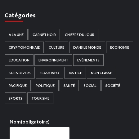
Catégories
A LA UNE
CARNET NOIR
CHIFFRE DU JOUR
CRYPTOMONNAIE
CULTURE
DANS LE MONDE
ECONOMIE
EDUCATION
ENVIRONNEMENT
EVÉNEMENTS
FAITS DIVERS
FLASH INFO
JUSTICE
NON CLASSÉ
PACIFIQUE
POLITIQUE
SANTÉ
SOCIAL
SOCIÉTÉ
SPORTS
TOURISME
Nom
(obligatoire)