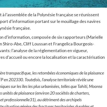
à l’assemblée de la Polynésie française se réunissent
pport d’information portant sur le mouillage des navires
lynésie française.
sion d’information, composée de six rapporteurs (Marielle
 Shiro-Abe, Cliff Loussan et Frangelica Bourgeois-
vants: l’analyse de la réglementation en vigueur,
res d’accueil ou encore la localisation et la caractérisation
sière transpacifique, les retombées économiques de la plaisance
FP en 202330. Toutefois, l’analyse territoriale révèle une
s sur les îles les plus urbanisées, telles que Tahiti, Moorea
s unités de plaisance (environ 20 sociétés de charters,
et professionnelle31), au détriment des archipels
 situation génère des fractures territoriales durables et