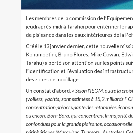
Les membres de la commission de l’Equipement 
jeudi après-midi à Tarahoi pour entériner le ra
de plaisance dans les eaux intérieures de la Po
Créé le 13 janvier dernier, cette nouvelle mis
Kohumoetini, Bruno Flores, Mike Cowan, Edwin
Tarahu) a porté son attention sur les points sui
l’identification et l’évaluation des infrastructu
des zones de mouillage.
Un constat d’abord.
« Selon l’IEOM, outre la croi
(voiliers, yachts) sont estimées à 15,2 milliards F C
concentration préoccupante des retombées économique
ou encore Bora Bora, qui concentrent la majorité de
confondues pour la grande plaisance, occasionnelle 
périphériques (Marquises, Tuamotu, Australes). Cette