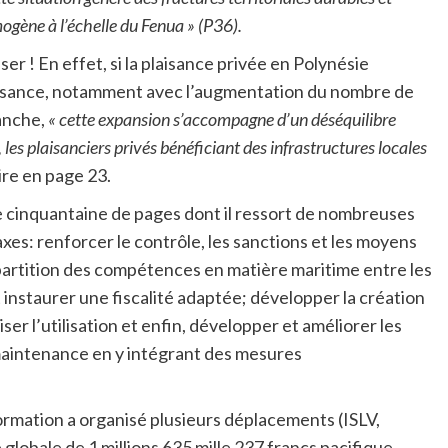
ne à l’échelle du Fenua » (P36).
ser ! En effet, si la plaisance privée en Polynésie
issance, notamment avec l’augmentation du nombre de
vanche,
« cette expansion s’accompagne d’un déséquilibre
les plaisanciers privés bénéficiant des infrastructures locales
lire en page 23.
ne cinquantaine de pages dont il ressort de nombreuses
es: renforcer le contrôle, les sanctions et les moyens
 répartition des compétences en matière maritime entre les
 instaurer une fiscalité adaptée; développer la création
r l’utilisation et enfin, développer et améliorer les
maintenance en y intégrant des mesures
formation a organisé plusieurs déplacements (ISLV,
obale de 1 millions 635 mille 237 francs pacifique.