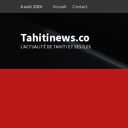
Skip
6 août 2026
Accueil
Contact
to
content
Tahitinews.co
L'ACTUALITÉ DE TAHITI ET SES ÎLES