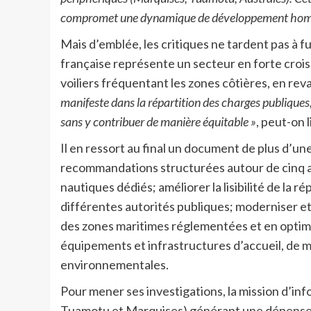
compromet une dynamique de développement homogè
Mais d’emblée, les critiques ne tardent pas à fu
française représente un secteur en forte cro
voiliers fréquentant les zones côtières, en re
manifeste dans la répartition des charges publiques, 
sans y contribuer de manière équitable »
, peut-on 
Il en ressort au final un document de plus d’u
recommandations structurées autour de cinq ax
nautiques dédiés; améliorer la lisibilité de la
différentes autorités publiques; moderniser et
des zones maritimes réglementées et en optimise
équipements et infrastructures d’accueil, de 
environnementales.
Pour mener ses investigations, la mission d’in
Tuamotu et Marquises) générant une dépense gl