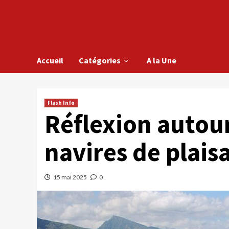
Accueil
Catégories
A la Une
Flash Info
Réflexion autou
navires de plais
15 mai 2025
0