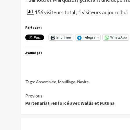
156 visiteurs total
, 1 visiteurs aujourd'hui
Partager :
Imprimer
Telegram
WhatsApp
J’aime ça :
Tags:
Assemblée
,
Mouillage
,
Navire
Continue
Previous
Partenariat renforcé avec Wallis et Futuna
Reading